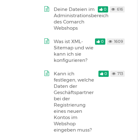
Deine Dateien im
0
616
Administrationsbereich
des Comarch
Webshops
Was ist XML-
0
1609
Sitemap und wie
kann ich sie
konfigurieren?
Kann ich
0
713
festlegen, welche
Daten der
Geschäftspartner
bei der
Registrierung
eines neuen
Kontos im
Webshop
eingeben muss?