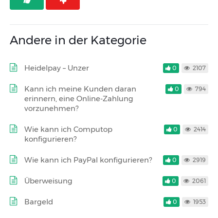
Andere in der Kategorie
Heidelpay – Unzer
0
2107
Kann ich meine Kunden daran
0
794
erinnern, eine Online-Zahlung
vorzunehmen?
Wie kann ich Computop
0
2414
konfigurieren?
Wie kann ich PayPal konfigurieren?
0
2919
Überweisung
0
2061
Bargeld
0
1953