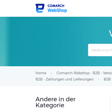
Search
For
Home
Comarch Webshop - B2B - Versi
B2B - Zahlungen und Lieferungen
B2B 
Andere in der
Kategorie