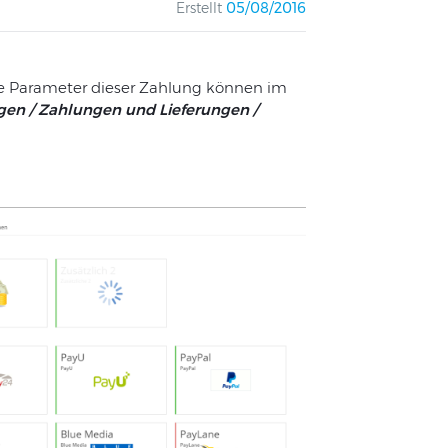
Erstellt
05/08/2016
e Parameter dieser Zahlung können im
gen / Zahlungen und Lieferungen /