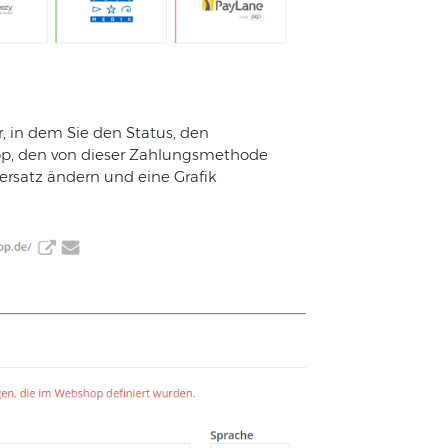
r, in dem Sie den Status, den
p, den von dieser Zahlungsmethode
rsatz ändern und eine Grafik