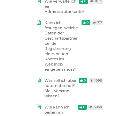
Wie verwalte ich
0
1055
ein
Administratorkonto?
Kann ich
0
717
festlegen, welche
Daten der
Geschäftspartner
bei der
Registrierung
eines neuen
Kontos im
Webshop
eingeben muss?
Was soll ich über
0
1098
automatische E-
Mail-Versand
wissen?
Wie kann ich
0
3968
Seiten im