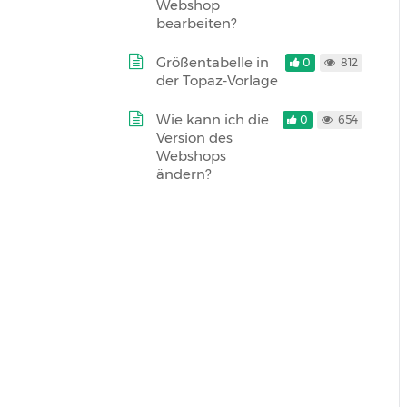
Webshop
bearbeiten?
Größentabelle in
0
812
der Topaz-Vorlage
Wie kann ich die
0
654
Version des
Webshops
ändern?