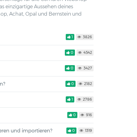
as einzigartige Aussehen deines
op, Achat, Opal und Bernstein und
1
3826
0
4542
0
3427
en?
0
2182
1
2786
0
916
eren und importieren?
0
1319