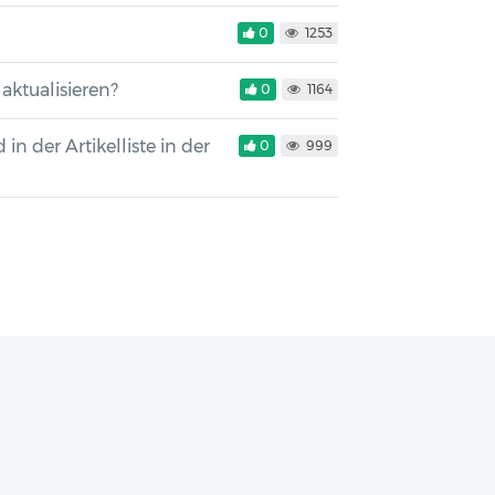
0
1253
aktualisieren?
0
1164
in der Artikelliste in der
0
999