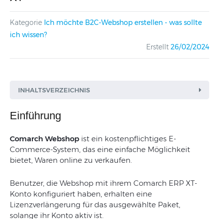
Kategorie
Ich möchte B2C-Webshop erstellen - was sollte
ich wissen?
Erstellt
26/02/2024
INHALTSVERZEICHNIS
Einführung
Comarch Webshop
ist ein kostenpflichtiges E-
Commerce-System, das eine einfache Möglichkeit
bietet, Waren online zu verkaufen.
Wie kann ich Warengruppen für den
Webshop hinzufügen?
Benutzer, die Webshop mit ihrem Comarch ERP XT-
Wie kann ich von Produkten für den
Konto konfiguriert haben, erhalten eine
Webshop konfigurieren?
Lizenzverlängerung für das ausgewählte Paket,
Wie kann ich Produkte an den Webshop
solange ihr Konto aktiv ist.