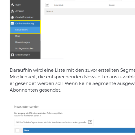
Daraufhin
wird
eine
Liste
mit
den
zuvor
erstellten
Segme
Möglichkeit
,
die
entsprechenden
Newsletter
auszuwähl
er
gesendet
werden
soll
.
Wenn
keine
Segmente
ausgew
Abonnenten
gesendet
.