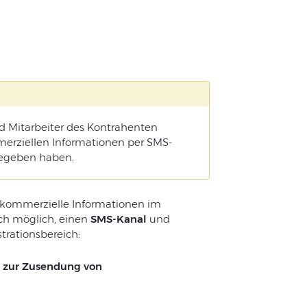
d
Mitarbeiter
des
Kontrahenten
erziellen
Informationen
per
SMS-
egeben
haben
.
kommerzielle
Informationen
im
ch
möglich
,
einen
SMS-Kanal
und
trationsbereich:
 zur Zusendung von