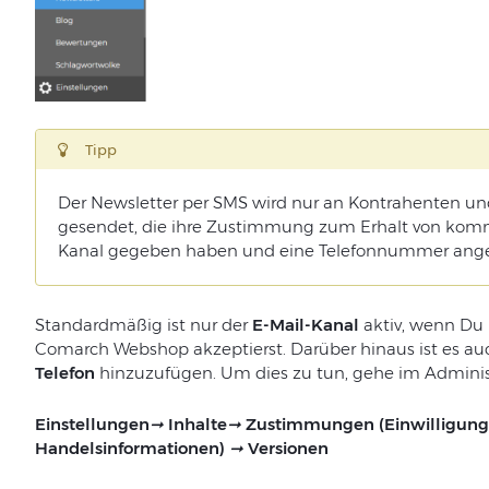
Tipp
Der
Newsletter
per
SMS
wird
nur
an
Kontrahenten
un
gesendet
,
die
ihre
Zustimmung
zum
Erhalt
von
komm
Kanal
gegeben
haben
und
eine
Telefonnummer
ang
Standardmäßig
ist
nur
der
E-Mail-Kanal
aktiv
,
wenn
Du
Comarch
Webs
hop
akzeptierst
. Darüber hinaus ist es
au
Telefon
hinzuzufügen
.
Um
dies
zu
tun
,
gehe
im
Adminis
Einstellungen
➞
Inhalte
➞
Zustimmungen (Einwilligung
Handelsinformationen)
➞
Versionen