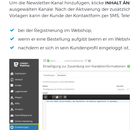
Um die Newsletter-Kanal hinzufügen, klicke
INHALT Ä
ausgewälten Kanäle. Nach
der
Aktivierung
der
zusätzlic
Vorlagen
kann
der
Kunde
der
Kontaktform
per
SMS
,
Tele
bei
der
Registrierung
im Webshop
,
wenn
er
eine
Bestellung
aufgibt
(
wenn
er
im
Webs
h
nachdem er
sich
in
sein
Kundenprofil
eingeloggt
ist,