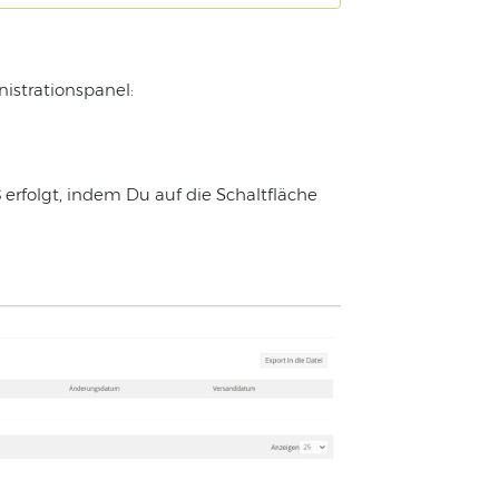
istrationspanel:
S
erfolgt
,
indem
Du
auf
die
Schaltfläche