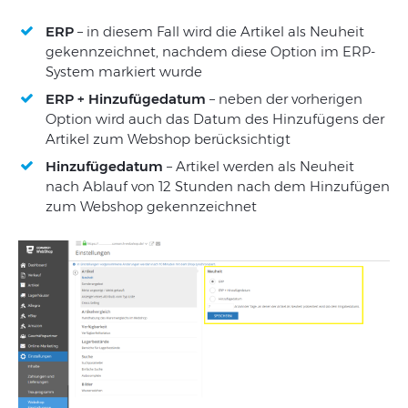
ERP
–
in
diesem
Fall
wird
die
Artikel
als
Neuheit
gekennzeichnet
,
nachdem
diese
Option
im
ERP-
System
markiert
wurde
ERP + Hinzufügedatum
–
neben
der
vorherigen
Option
wird
auch
das
Datum
des
Hinzufügens
der
Artikel
zum
Webs
hop
berücksichtigt
Hinzufügedatum
– Artikel
werden
als
Neuheit
nach
Ablauf
von
12
Stunden
nach
dem
Hinzufügen
zum
Webs
hop
gekennzeichnet