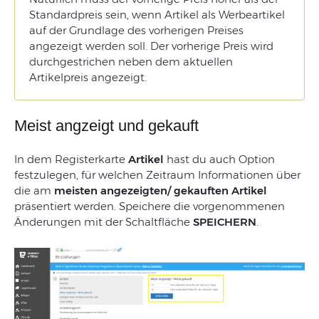
Standardpreis
sein
,
wenn
Artikel
als
Werbeartikel
auf
der
Grundlage
des
vorherigen
Preises
angezeigt
werden
soll
.
Der
vorherige
Preis
wird
durchgestrichen
neben
dem
aktuellen
Artikel
preis
angezeigt
.
Meist angzeigt und gekauft
In dem Registerkarte
Artikel
hast du auch Option
festzulegen,
für
welchen
Zeitraum
Informationen
über
die
am
meisten
angezeigten/ gekauften
Artikel
präsentiert
werden
.
Speichere
die
vorgenommenen
Änderungen
mit
der
Schaltfläche
SPEICHERN
.