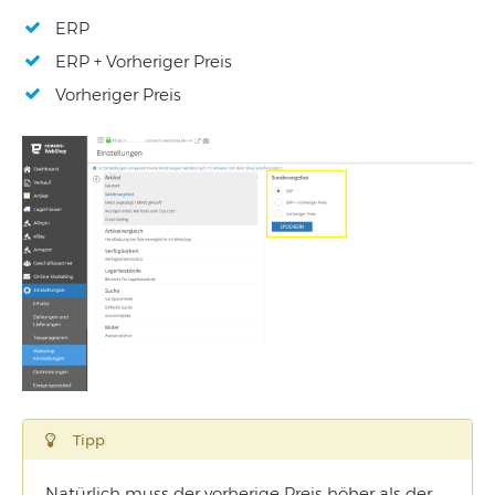
ERP
ERP + Vorheriger Preis
Vorheriger Preis
Tipp
Natürlich
muss
der
vorherige
Preis
höher
als
der