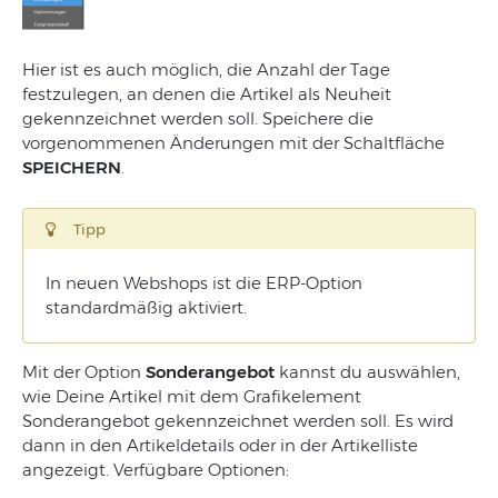
Hier ist es auch möglich,
die
Anzahl
der
Tage
festzulegen
,
an
denen
die
Artikel
als
Neuheit
gekennzeichnet
werden
soll
.
Speichere
die
vorgenommenen
Änderungen
mit
der
Schaltfläche
SPEICHERN
.
Tipp
In neuen Webshops ist die ERP-Option
standardmäßig aktiviert.
Mit
der
Option
Sonderangebot
kannst du
auswählen
,
wie
Deine
Artikel
mit
dem
Grafikelement
Sonderangebot
gekennzeichnet
werden
soll.
Es wird
dann
in
den
Artikel
details
oder
in
der
Artikel
liste
angezeigt
. Verfügbare Optionen: