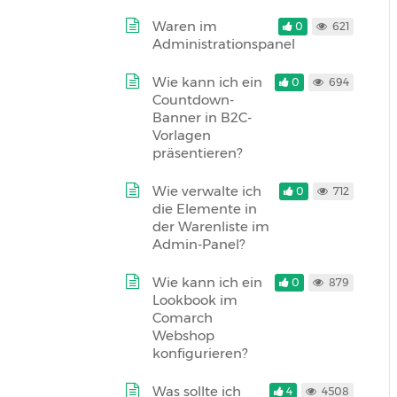
Waren im
0
621
Administrationspanel
Wie kann ich ein
0
694
Countdown-
Banner in B2C-
Vorlagen
präsentieren?
Wie verwalte ich
0
712
die Elemente in
der Warenliste im
Admin-Panel?
Wie kann ich ein
0
879
Lookbook im
Comarch
Webshop
konfigurieren?
Was sollte ich
4
4508