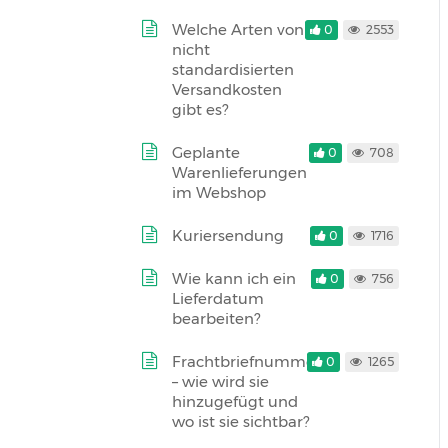
Welche Arten von
0
2553
nicht
standardisierten
Versandkosten
gibt es?
Geplante
0
708
Warenlieferungen
im Webshop
Kuriersendung
0
1716
Wie kann ich ein
0
756
Lieferdatum
bearbeiten?
Frachtbriefnummer
0
1265
– wie wird sie
hinzugefügt und
wo ist sie sichtbar?