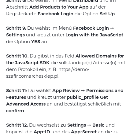
Schritt 8:
Du wählst im Menü
Dashboard
und im
Abschnitt
Add Products to Your App
auf der
Registerkarte
Facebook Login
die Option
Set Up
.
Schritt 9:
Du wählst im Menü
Facebook Login ➞
Settings
und kreuzt unter
Login with the JavaScript
die Option
YES
an.
Schritt 10:
Du gibst in das Feld
Allowed Domains for
the JavaScript SDK
die vollständige(n) Adresse(n) mit
dem Protokoll ein, z. B. https://demo-
szafir.comarchesklep.pl.
Schritt 11:
Du wählst
App Review ➞ Permissions and
Features
und kreuzt unter
public_profile
Get
Advanced Access
an und bestätigst schließlich mit
confirm
.
Schritt 12:
Du wechselst zu
Settings ➞ Basic
und
kopierst die
App-ID
und das
App-Secret
an die zu