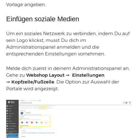
Vorlage
angeben
.
Einfügen soziale Medien
Um
ein
soziales
Netzwerk
zu
verbinden
,
indem
Du
auf
sein
Logo
klickst
,
musst Du
d
ich
im
Administrationspanel
anmelden
und
die
entsprechenden
Einstellungen
vornehmen
.
Melde
d
ich
zuerst
in deinem
Administrationspanel
an
.
Gehe
zu
Webshop Layout
➞
Einstellungen
➞
Kopfzeile/
Fußzeile
.
Die
Option
zur
Auswahl
der
Portale
wird
angezeigt
: