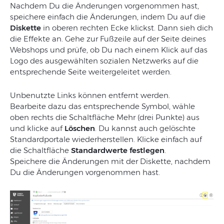
Nachdem
Du
die
Änderungen
vorgenommen
hast
,
speichere
einfach
die
Änderungen, indem Du auf die
Diskette
in oberen rechten Ecke klickst. Dann
sieh
d
ich
die
Effekte
an
.
Gehe
zur
Fußzeile
auf
der
Seite
deines
Webs
hops
und
prüfe
,
ob
Du
nach
einem
Klick
auf
das
Logo
des
ausgewählten
sozialen
Netzwerks
auf
die
entsprechende
Seite
weitergeleitet
werden
.
Unbenutzte
Links
können
entfernt
werden
.
Bearbeite
dazu
das
entsprechende
Symbol
,
wähle
oben rechts die Schaltfläche
Mehr (drei Punkte)
aus
und
klicke
auf
Löschen
. Du kannst
auch
gelöschte
Standardportale
wiederherstellen
.
Klicke
einfach
auf
die
Schaltfläche
Standardwerte
festlegen
.
Speichere
die
Änderungen mit der Diskette
,
nachdem
Du
die
Änderungen
vorgenommen
hast
.