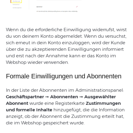
Wenn
du
die
erforderliche
Einwilligung
widerrufst
,
wirst
du
von
deinem
Konto
abgemeldet
.
Wenn
du
versuchst
,
sich
erneut
in
dein
Konto
einzuloggen
,
wird
der
Kunde
über
die
zu
akzeptierenden
Einwilligungen
informiert
und
erst
nach
der
Annahme
kann
er
das
Konto
im
Webshop
wieder
verwenden
.
Formale Einwilligungen und Abonnenten
In
der
Liste
der
Abonnenten
im
Administrationspanel:
Geschäftspartner
➞
Abonnenten
➞
Ausgewählter
Abonnent
wurde
eine
Registerkarte
Zustimmungen
und
formelle
Inhalte
hinzugefügt
,
die
die
Information
anzeigt
,
ob
der
Abonnent
die
Zustimmung
erteilt
hat
,
die
im
Webshop
gespeichert
wurde
.