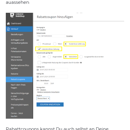
auassehen:
Rabattcoupons
kannst
Du
auch
selbst
an
Deine