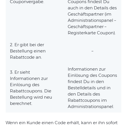
Couponvergabe.
Coupons findest Du
auch in den Details des
Geschäftspartner (im
Administrationspanel –
Geschäftspartner –
Registerkarte Coupon).
2. Er gibt bei der
Bestellung einen
–
Rabattcode an.
Informationen zur
3. Er sieht
Einl
ö
sung des Coupons
Informationen zur
findest Du in den
Einl
ö
sung des
Bestelldetails und in
Rabattcoupons. Die
den Details des
Bestellung wird neu
Rabattcoupons im
berechnet.
Administrationspanel.
Wenn ein Kunde einen Code erhält, kann er ihn sofort