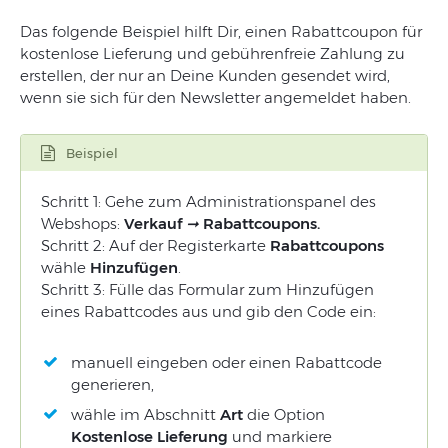
Das
folgende
Beispiel
hilft
Dir
,
einen
Rabattcoupon
für
kostenlose Lieferung
und
geb
ührenfreie
Zahlung
zu
erstellen
,
der
nur
an
Deine
Kunden
gesendet
wird
,
wenn
sie
sich
für
den
Newsletter
angemeldet
haben
.
Beispiel
Schritt 1: Gehe zum
Administrationspanel
des
Webshops:
Verkauf
➞
Rabattcoupons.
Schritt 2: Auf der Registerkarte
Rabattcoupons
wähle
Hinzufügen
.
Schritt 3: Fülle das Formular zum Hinzufügen
eines Rabattcodes aus und gib den Code ein:
manuell eingeben oder einen Rabattcode
generieren,
wähle im Abschnitt
Art
die Option
Kostenlose Lieferung
und markiere