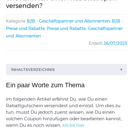
versenden?
Kategorie
B2B - Geschäftspartner und Abonnenten
,
B2B -
Preise und Rabatte
,
Preise und Rabatte
,
Geschäftspartner
und Abonnenten
Erstellt
26/07/2023
INHALTSVERZEICHNIS
Ein paar Worte zum Thema
Im
folgenden
Artikel
erf
ä
hrst Du,
wie
Du
einen
Rabattgutschein
versendest
und
einlöst
.
Um
dies
zu
tun
,
musst
Du
jedoch
zuerst
wissen
,
wie
Du
einen
solchen
Coupon
hinzufügen
oder
bearbeiten
kannst
,
wenn
Du
es
noch
wissen
,
klicke
hier
.