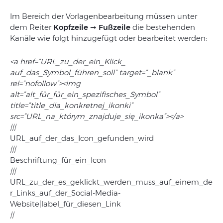
Im
Bereich
der
Vorlagenbearbeitung
müssen unter
dem Reiter
Kopfzeile
➞
Fußzeile
die bestehenden
Kanäle wie folgt hinzugefügt oder bearbeitet werden:
<a href=”URL_zu_der_ein_Klick_
auf_das_Symbol_führen_soll” target=”_blank”
rel=”nofollow”><img
alt=”alt_für_für_ein_spezifisches_Symbol”
title=”title_dla_konkretnej_ikonki”
src=”URL_na_którym_znajduje_się_ikonka”></a>
|||
URL_auf_der_das_Icon_gefunden_wird
|||
Beschriftung_für_ein_Icon
|||
URL_zu_der_es_geklickt_werden_muss_auf_einem_de
r_Links_auf_der_Social-Media-
Website|label_für_diesen_Link
||