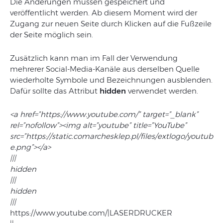
Die Änderungen müssen gespeichert und
veröffentlicht werden. Ab diesem Moment wird der
Zugang zur neuen Seite durch Klicken auf die Fußzeile
der Seite möglich sein.
Zusätzlich kann man im Fall der Verwendung
mehrerer Social-Media-Kanäle aus derselben Quelle
wiederholte Symbole und Bezeichnungen ausblenden.
Dafür sollte das Attribut
hidden
verwendet werden.
<a href=”https://www.youtube.com/” target=”_blank”
rel=”nofollow”><img alt=”youtube” title=”YouTube”
src=”https://static.comarchesklep.pl/files/extlogo/youtub
e.png”></a>
|||
hidden
|||
hidden
|||
https://www.youtube.com/|LASERDRUCKER