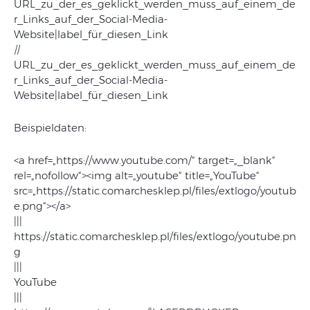
URL_zu_der_es_geklickt_werden_muss_auf_einem_de
r_Links_auf_der_Social-Media-
Website|label_für_diesen_Link
||
URL_zu_der_es_geklickt_werden_muss_auf_einem_de
r_Links_auf_der_Social-Media-
Website|label_für_diesen_Link
Beispieldaten:
<a href=„https://www.youtube.com/“ target=„_blank“
rel=„nofollow“><img alt=„youtube“ title=„YouTube“
src=„https://static.comarchesklep.pl/files/extlogo/youtub
e.png“></a>
|||
https://static.comarchesklep.pl/files/extlogo/youtube.pn
g
|||
YouTube
|||